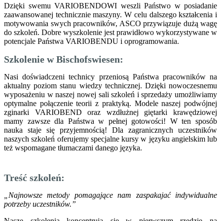
Dzięki swemu VARIOBENDOWI weszli Państwo w posiadanie
zaawansowanej technicznie maszyny. W celu dalszego kształcenia i
motywowania swych pracowników, ASCO przywiązuje dużą wagę
do szkoleń. Dobre wyszkolenie jest prawidłowo wykorzystywane w
potencjale Państwa VARIOBENDU i oprogramowania.
Szkolenie w Bischofswiesen:
Nasi doświadczeni technicy przeniosą Państwa pracowników na
aktualny poziom stanu wiedzy technicznej. Dzięki nowoczesnemu
wyposażeniu w naszej nowej sali szkoleń i sprzedaży umożliwiamy
optymalne połączenie teorii z praktyką. Modele naszej podwójnej
zginarki VARIOBEND oraz wzdłużnej giętarki krawędziowej
mamy zawsze dla Państwa w pełnej gotowości! W ten sposób
nauka staje się przyjemnością! Dla zagranicznych uczestników
naszych szkoleń oferujemy specjalne kursy w języku angielskim lub
też wspomagane tłumaczami danego języka.
Treść szkoleń:
„Najnowsze metody pomagające nam zaspakajać indywidualne
potrzeby uczestników.”
Nasze szkolenia koncentrują się w pierwszym rzędzie na