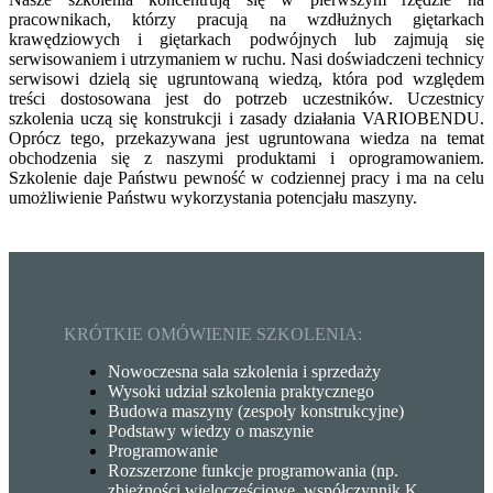
pracownikach, którzy pracują na wzdłużnych giętarkach
krawędziowych i giętarkach podwójnych lub zajmują się
serwisowaniem i utrzymaniem w ruchu. Nasi doświadczeni technicy
serwisowi dzielą się ugruntowaną wiedzą, która pod względem
treści dostosowana jest do potrzeb uczestników. Uczestnicy
szkolenia uczą się konstrukcji i zasady działania VARIOBENDU.
Oprócz tego, przekazywana jest ugruntowana wiedza na temat
obchodzenia się z naszymi produktami i oprogramowaniem.
Szkolenie daje Państwu pewność w codziennej pracy i ma na celu
umożliwienie Państwu wykorzystania potencjału maszyny.
KRÓTKIE OMÓWIENIE SZKOLENIA:
Nowoczesna sala szkolenia i sprzedaży
Wysoki udział szkolenia praktycznego
Budowa maszyny (zespoły konstrukcyjne)
Podstawy wiedzy o maszynie
Programowanie
Rozszerzone funkcje programowania (np.
zbieżności wieloczęściowe, współczynnik K,