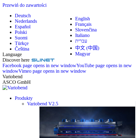
Przewiń do zawartości
Deutsch
English
Nederlands
Français
Español
Slovenčina
Polski
Italiano
Suomi
עברית
Türkçe
中文 (中国)
Čeština
Magyar
Language
Discover here
Facebook page opens in new window
YouTube page opens in new
window
Vimeo page opens in new window
Variobend
ASCO GmbH
Produkty
Variobend V2.5