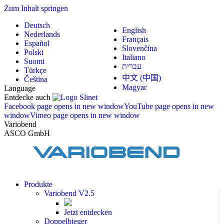
Zum Inhalt springen
Deutsch
English
Nederlands
Français
Español
Slovenčina
Polski
Italiano
Suomi
עברית
Türkçe
中文 (中国)
Čeština
Magyar
Language
Entdecke auch
Facebook page opens in new window
YouTube page opens in new
window
Vimeo page opens in new window
Variobend
ASCO GmbH
Produkte
Variobend V2.5
Jetzt entdecken
Doppelbieger