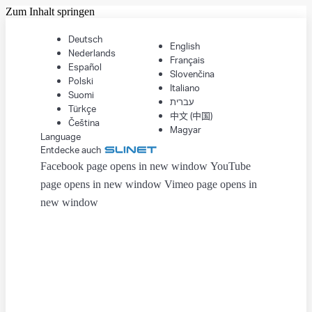
Zum Inhalt springen
Deutsch
English
Nederlands
Français
Español
Slovenčina
Polski
Italiano
Suomi
עברית
Türkçe
中文 (中国)
Čeština
Magyar
Language
Entdecke auch
Facebook page opens in new window
YouTube
page opens in new window
Vimeo page opens in
new window