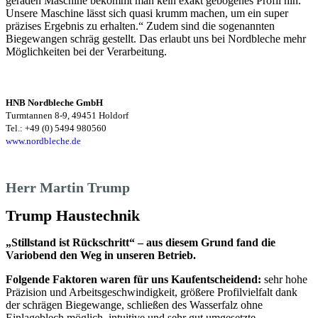
geraden Maschine bekommt man kein exakt gebogenes Profil hin.
Unsere Maschine lässt sich quasi krumm machen, um ein super
präzises Ergebnis zu erhalten.“ Zudem sind die sogenannten
Biegewangen schräg gestellt. Das erlaubt uns bei Nordbleche mehr
Möglichkeiten bei der Verarbeitung.
HNB Nordbleche GmbH
Turmtannen 8-9, 49451 Holdorf
Tel.: +49 (0) 5494 980560
www.nordbleche.de
Herr Martin Trump
Trump Haustechnik
„Stillstand ist Rückschritt“ – aus diesem Grund fand die
Variobend den Weg in unseren Betrieb.
Folgende Faktoren waren für uns Kaufentscheidend:
sehr hohe
Präzision und Arbeitsgeschwindigkeit, größere Profilvielfalt dank
der schrägen Biegewange, schließen des Wasserfalz ohne
Einlageblech möglich, intuitive und sehr gut umgesetzte