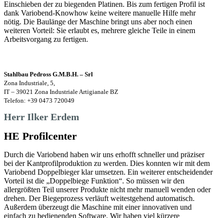
Einschieben der zu biegenden Platinen. Bis zum fertigen Profil ist
dank Variobend-Knowhow keine weitere manuelle Hilfe mehr
nötig. Die Baulänge der Maschine bringt uns aber noch einen
weiteren Vorteil: Sie erlaubt es, mehrere gleiche Teile in einem
Arbeitsvorgang zu fertigen.
Stahlbau Pedross G.M.B.H. – Srl
Zona Industriale, 5,
IT – 39021 Zona Industriale Artigianale BZ
Telefon: +39 0473 720049
Herr Ilker Erdem
HE Profilcenter
Durch die Variobend haben wir uns erhofft schneller und präziser
bei der Kantprofilproduktion zu werden. Dies konnten wir mit dem
Variobend Doppelbieger klar umsetzen. Ein weiterer entscheidender
Vorteil ist die „Doppelbiege Funktion“. So müssen wir den
allergrößten Teil unserer Produkte nicht mehr manuell wenden oder
drehen. Der Biegeprozess verläuft weitestgehend automatisch.
Außerdem überzeugt die Maschine mit einer innovativen und
einfach zu bedienenden Software. Wir haben viel kürzere