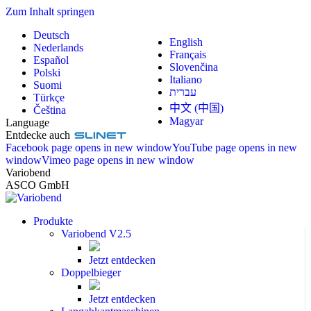
Zum Inhalt springen
Deutsch
English
Nederlands
Français
Español
Slovenčina
Polski
Italiano
Suomi
עברית
Türkçe
中文 (中国)
Čeština
Magyar
Language
Entdecke auch
Facebook page opens in new window
YouTube page opens in new
window
Vimeo page opens in new window
Variobend
ASCO GmbH
Produkte
Variobend V2.5
Jetzt entdecken
Doppelbieger
Jetzt entdecken