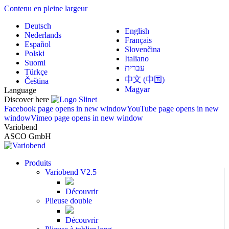
Contenu en pleine largeur
Deutsch
English
Nederlands
Français
Español
Slovenčina
Polski
Italiano
Suomi
עברית
Türkçe
中文 (中国)
Čeština
Magyar
Language
Discover here
Facebook page opens in new window
YouTube page opens in new
window
Vimeo page opens in new window
Variobend
ASCO GmbH
Produits
Variobend V2.5
Découvrir
Plieuse double
Découvrir