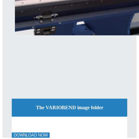
The VARIOBEND image folder
DOWNLOAD NOW