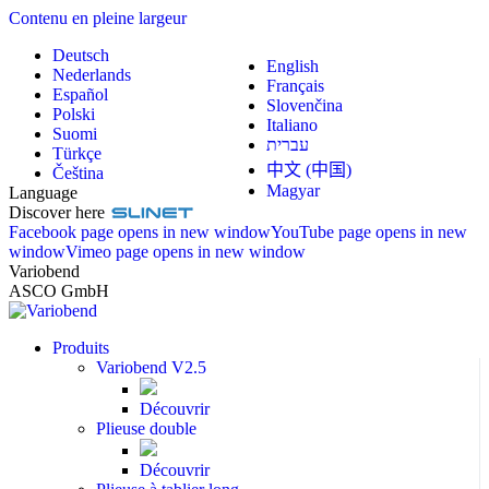
Contenu en pleine largeur
Deutsch
English
Nederlands
Français
Español
Slovenčina
Polski
Italiano
Suomi
עברית
Türkçe
中文 (中国)
Čeština
Magyar
Language
Discover here
Facebook page opens in new window
YouTube page opens in new
window
Vimeo page opens in new window
Variobend
ASCO GmbH
Produits
Variobend V2.5
Découvrir
Plieuse double
Découvrir