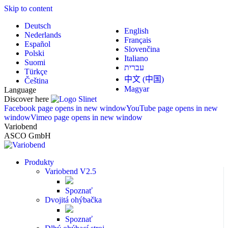
Skip to content
Deutsch
English
Nederlands
Français
Español
Slovenčina
Polski
Italiano
Suomi
עברית
Türkçe
中文 (中国)
Čeština
Magyar
Language
Discover here
Facebook page opens in new window
YouTube page opens in new
window
Vimeo page opens in new window
Variobend
ASCO GmbH
Produkty
Variobend V2.5
Spoznať
Dvojitá ohýbačka
Spoznať