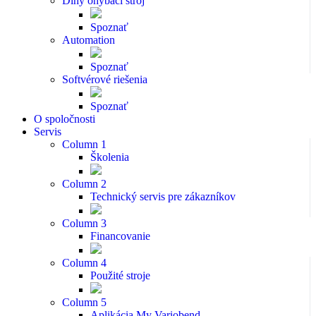
Dlhý ohýbací stroj
Spoznať
Automation
Spoznať
Softvérové riešenia
Spoznať
O spoločnosti
Servis
Column 1
Školenia
Column 2
Technický servis pre zákazníkov
Column 3
Financovanie
Column 4
Použité stroje
Column 5
Aplikácia My Variobend