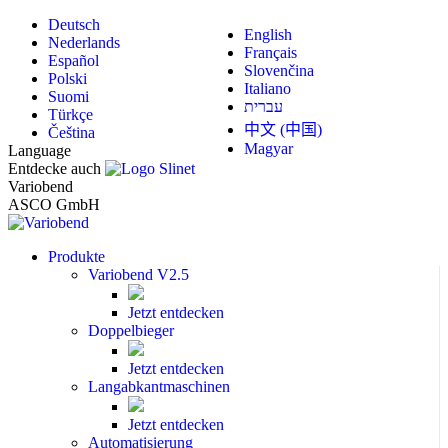
Zum
Deutsch
English
Inhalt
Nederlands
Français
springen
Español
Slovenčina
Polski
Italiano
Suomi
עברית
Türkçe
中文 (中国)
Čeština
Magyar
Language
Entdecke auch
Facebook
YouTube
Vimeo
Variobend
page
page
page
ASCO GmbH
opens
opens
opens
in
in
in
Produkte
new
new
new
Variobend V2.5
window
window
window
Jetzt entdecken
Doppelbieger
Jetzt entdecken
Langabkantmaschinen
Jetzt entdecken
Automatisierung