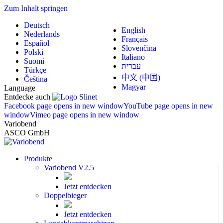
Zum Inhalt springen
Deutsch
English
Nederlands
Français
Español
Slovenčina
Polski
Italiano
Suomi
עברית
Türkçe
中文 (中国)
Čeština
Magyar
Language
Entdecke auch
Facebook page opens in new window
YouTube page opens in new
window
Vimeo page opens in new window
Variobend
ASCO GmbH
Produkte
Variobend V2.5
Jetzt entdecken
Doppelbieger
Jetzt entdecken