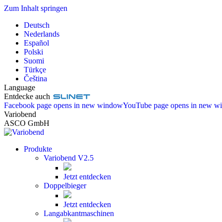
Zum Inhalt springen
Deutsch
Nederlands
Español
Polski
Suomi
Türkçe
Čeština
Language
Entdecke auch
Facebook page opens in new window
YouTube page opens in new w
Variobend
ASCO GmbH
Produkte
Variobend V2.5
Jetzt entdecken
Doppelbieger
Jetzt entdecken
Langabkantmaschinen