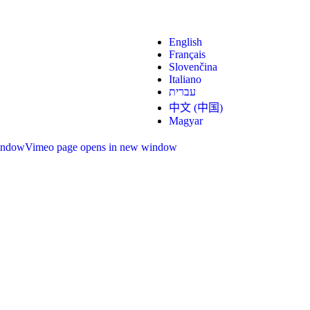
English
Français
Slovenčina
Italiano
עברית
中文 (中国)
Magyar
indow
Vimeo page opens in new window