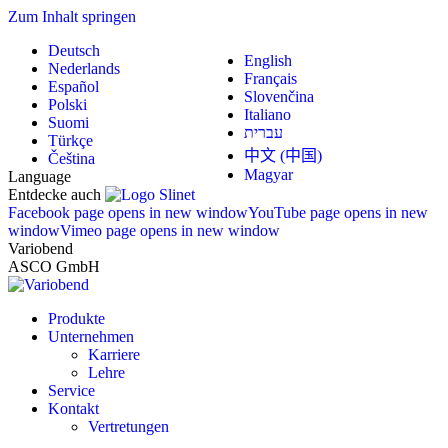
Zum Inhalt springen
Deutsch
English
Nederlands
Français
Español
Slovenčina
Polski
Italiano
Suomi
עברית
Türkçe
中文 (中国)
Čeština
Magyar
Language
Entdecke auch
Facebook page opens in new window
YouTube page opens in new
window
Vimeo page opens in new window
Variobend
ASCO GmbH
Produkte
Unternehmen
Karriere
Lehre
Service
Kontakt
Vertretungen