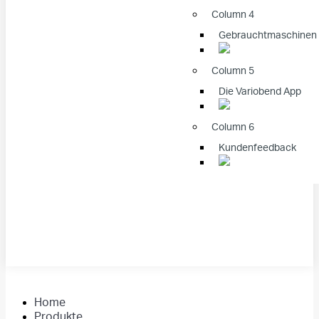
Column 4
Gebrauchtmaschinen
Column 5
Die Variobend App
Column 6
Kundenfeedback
Home
Produkte