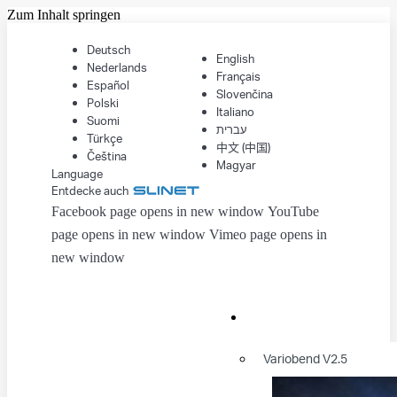
Zum Inhalt springen
Deutsch
English
Nederlands
Français
Español
Slovenčina
Polski
Italiano
Suomi
עברית
Türkçe
中文 (中国)
Čeština
Magyar
Language
Entdecke auch
Facebook page opens in new window
YouTube
page opens in new window
Vimeo page opens in
new window
Variobend V2.5