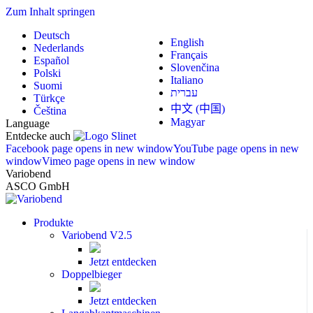
Zum Inhalt springen
Deutsch
English
Nederlands
Français
Español
Slovenčina
Polski
Italiano
Suomi
עברית
Türkçe
中文 (中国)
Čeština
Magyar
Language
Entdecke auch
Facebook page opens in new window
YouTube page opens in new
window
Vimeo page opens in new window
Variobend
ASCO GmbH
Produkte
Variobend V2.5
Jetzt entdecken
Doppelbieger
Jetzt entdecken