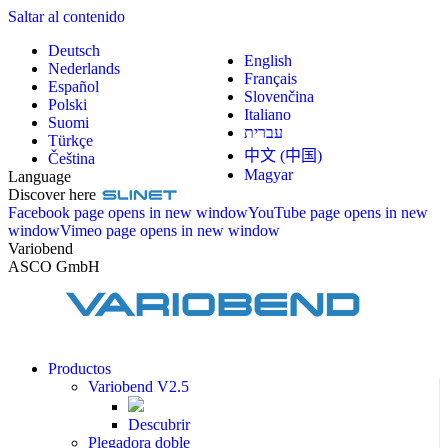
Saltar al contenido
Deutsch
English
Nederlands
Français
Español
Slovenčina
Polski
Italiano
Suomi
עברית
Türkçe
中文 (中国)
Čeština
Magyar
Language
Discover here
Facebook page opens in new window
YouTube page opens in new
window
Vimeo page opens in new window
Variobend
ASCO GmbH
Productos
Variobend V2.5
Descubrir
Plegadora doble