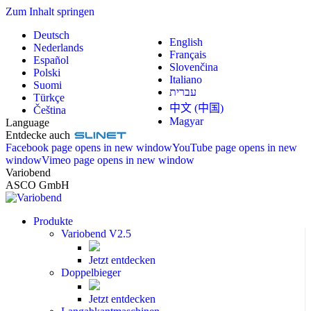
Zum Inhalt springen
Deutsch
English
Nederlands
Français
Español
Slovenčina
Polski
Italiano
Suomi
עברית
Türkçe
中文 (中国)
Čeština
Magyar
Language
Entdecke auch
Facebook page opens in new window
YouTube page opens in new
window
Vimeo page opens in new window
Variobend
ASCO GmbH
Produkte
Variobend V2.5
Jetzt entdecken
Doppelbieger
Jetzt entdecken