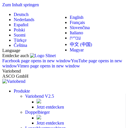
Zum Inhalt springen
Deutsch
English
Nederlands
Français
Español
Slovenčina
Polski
Italiano
Suomi
עברית
Türkçe
中文 (中国)
Čeština
Magyar
Language
Entdecke auch
Facebook page opens in new window
YouTube page opens in new
window
Vimeo page opens in new window
Variobend
ASCO GmbH
Produkte
Variobend V2.5
Jetzt entdecken
Doppelbieger
Jetzt entdecken