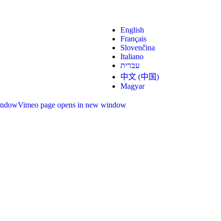
English
Français
Slovenčina
Italiano
עברית
中文 (中国)
Magyar
indow
Vimeo page opens in new window