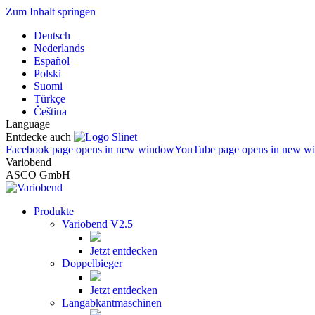
Zum Inhalt springen
Deutsch
Nederlands
Español
Polski
Suomi
Türkçe
Čeština
Language
Entdecke auch
Facebook page opens in new window
YouTube page opens in new w
Variobend
ASCO GmbH
Produkte
Variobend V2.5
Jetzt entdecken
Doppelbieger
Jetzt entdecken
Langabkantmaschinen