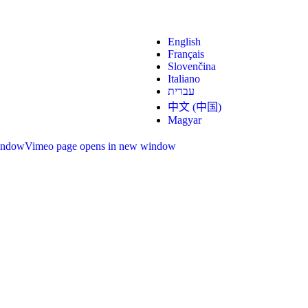
English
Français
Slovenčina
Italiano
עברית
中文 (中国)
Magyar
indow
Vimeo page opens in new window