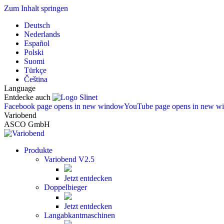
Zum Inhalt springen
Deutsch
Nederlands
Español
Polski
Suomi
Türkçe
Čeština
Language
Entdecke auch
Facebook page opens in new window
YouTube page opens in new w
Variobend
ASCO GmbH
Produkte
Variobend V2.5
Jetzt entdecken
Doppelbieger
Jetzt entdecken
Langabkantmaschinen