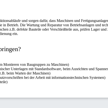
uktionsabläufe und sorgen dafür, dass Maschinen und Fertigungsanlagen
sie in Betrieb. Die Wartung und Reparatur von Betriebsanlagen und tec
auschen z.B. defekte Bauteile oder Verschleißteile aus, prüfen Lager u
dienung ein.
bringen?
eim Montieren von Baugruppen zu Maschinen)
chnischer Unterlagen mit Standardsoftware, beim Ausrichten und Spann
z.B. beim Warten der Maschinen)
tzvorschriften bei der Arbeit mit informationstechnischen Systemen)
eile)