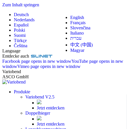
Zum Inhalt springen
Deutsch
English
Nederlands
Français
Español
Slovenčina
Polski
Italiano
Suomi
עברית
Türkçe
中文 (中国)
Čeština
Magyar
Language
Entdecke auch
Facebook page opens in new window
YouTube page opens in new
window
Vimeo page opens in new window
Variobend
ASCO GmbH
Produkte
Variobend V2.5
Jetzt entdecken
Doppelbieger
Jetzt entdecken