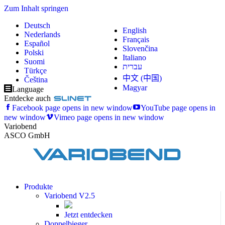
Zum Inhalt springen
Deutsch
English
Nederlands
Français
Español
Slovenčina
Polski
Italiano
Suomi
עברית
Türkçe
中文 (中国)
Čeština
Magyar
Language
Entdecke auch
Facebook page opens in new window
YouTube page opens in
new window
Vimeo page opens in new window
Variobend
ASCO GmbH
Produkte
Variobend V2.5
Jetzt entdecken
Doppelbieger