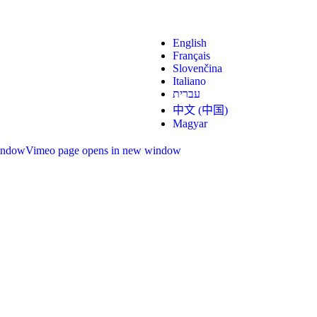
English
Français
Slovenčina
Italiano
עברית
中文 (中国)
Magyar
indow
Vimeo page opens in new window