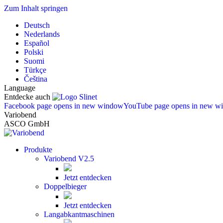
Zum Inhalt springen
Deutsch
Nederlands
Español
Polski
Suomi
Türkçe
Čeština
Language
Entdecke auch
Facebook page opens in new window
YouTube page opens in new w
Variobend
ASCO GmbH
Produkte
Variobend V2.5
Jetzt entdecken
Doppelbieger
Jetzt entdecken
Langabkantmaschinen