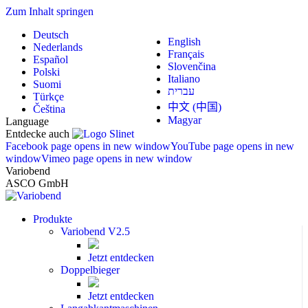
Zum Inhalt springen
Deutsch
English
Nederlands
Français
Español
Slovenčina
Polski
Italiano
Suomi
עברית
Türkçe
中文 (中国)
Čeština
Magyar
Language
Entdecke auch
Facebook page opens in new window
YouTube page opens in new
window
Vimeo page opens in new window
Variobend
ASCO GmbH
Produkte
Variobend V2.5
Jetzt entdecken
Doppelbieger
Jetzt entdecken