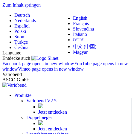
Zum Inhalt springen
Deutsch
English
Nederlands
Français
Español
Slovenčina
Polski
Italiano
Suomi
עברית
Türkçe
中文 (中国)
Čeština
Magyar
Language
Entdecke auch
Facebook page opens in new window
YouTube page opens in new
window
Vimeo page opens in new window
Variobend
ASCO GmbH
Produkte
Variobend V2.5
Jetzt entdecken
Doppelbieger
Jetzt entdecken