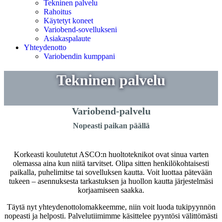
Tekninen palvelu
Rahoitus
Käytetyt koneet
Variobend-sovellukseni
Asiakaspalaute
Yhteydenotto
Variobendin kumppani
Tekninen palvelu
Variobend-palvelu
Nopeasti paikan päällä
Korkeasti koulutetut ASCO:n huoltoteknikot ovat sinua varten
olemassa aina kun niitä tarvitset. Olipa sitten henkilökohtaisesti
paikalla, puhelimitse tai sovelluksen kautta. Voit luottaa pätevään
tukeen – asennuksesta tarkastuksen ja huollon kautta järjestelmäsi
korjaamiseen saakka.
Täytä nyt yhteydenottolomakkeemme, niin voit luoda tukipyynnön
nopeasti ja helposti. Palvelutiimimme käsittelee pyyntösi välittömästi