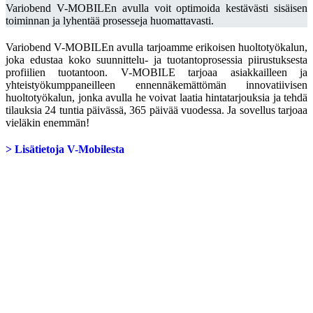
Variobend V-MOBILEn avulla voit optimoida kestävästi sisäisen
toiminnan ja lyhentää prosesseja huomattavasti.
Variobend V-MOBILEn avulla tarjoamme erikoisen huoltotyökalun,
joka edustaa koko suunnittelu- ja tuotantoprosessia piirustuksesta
profiilien tuotantoon. V-MOBILE tarjoaa asiakkailleen ja
yhteistyökumppaneilleen ennennäkemättömän innovatiivisen
huoltotyökalun, jonka avulla he voivat laatia hintatarjouksia ja tehdä
tilauksia 24 tuntia päivässä, 365 päivää vuodessa. Ja sovellus tarjoaa
vieläkin enemmän!
> Lisätietoja V-Mobilesta