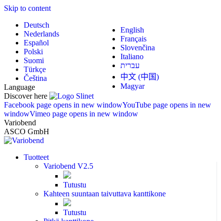
Skip to content
Deutsch
English
Nederlands
Français
Español
Slovenčina
Polski
Italiano
Suomi
עברית
Türkçe
中文 (中国)
Čeština
Magyar
Language
Discover here
Facebook page opens in new window
YouTube page opens in new
window
Vimeo page opens in new window
Variobend
ASCO GmbH
Tuotteet
Variobend V2.5
Tutustu
Kahteen suuntaan taivuttava kanttikone
Tutustu