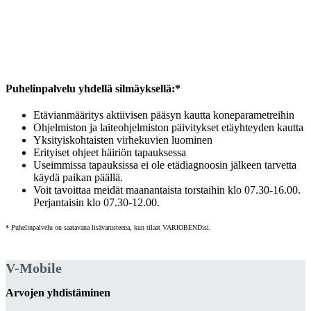
Puhelinpalvelu yhdellä silmäyksellä:*
Etävianmääritys aktiivisen pääsyn kautta koneparametreihin
Ohjelmiston ja laiteohjelmiston päivitykset etäyhteyden kautta
Yksityiskohtaisten virhekuvien luominen
Erityiset ohjeet häiriön tapauksessa
Useimmissa tapauksissa ei ole etädiagnoosin jälkeen tarvetta
käydä paikan päällä.
Voit tavoittaa meidät maanantaista torstaihin klo 07.30-16.00.
Perjantaisin klo 07.30-12.00.
* Puhelinpalvelu on saatavana lisävarusteena, kun tilaat VARIOBENDisi.
V-Mobile
Arvojen yhdistäminen