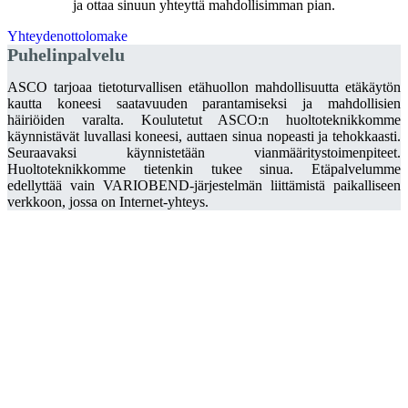
ja ottaa sinuun yhteyttä mahdollisimman pian.
Yhteydenottolomake
Puhelinpalvelu
ASCO tarjoaa tietoturvallisen etähuollon mahdollisuutta etäkäytön
kautta koneesi saatavuuden parantamiseksi ja mahdollisien
häiriöiden varalta. Koulutetut ASCO:n huoltoteknikkomme
käynnistävät luvallasi koneesi, auttaen sinua nopeasti ja tehokkaasti.
Seuraavaksi käynnistetään vianmääritystoimenpiteet.
Huoltoteknikkomme tietenkin tukee sinua. Etäpalvelumme
edellyttää vain VARIOBEND-järjestelmän liittämistä paikalliseen
verkkoon, jossa on Internet-yhteys.