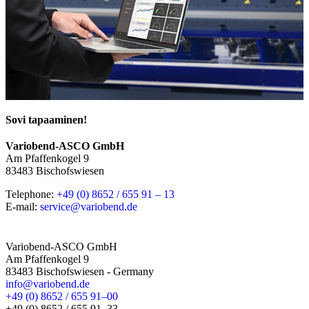
Sovi tapaaminen!
Variobend-ASCO GmbH
Am Pfaffenkogel 9
83483 Bischofswiesen
Telephone:
+49 (0) 8652 / 655 91 – 13
E-mail:
service@variobend.de
Variobend-ASCO GmbH
Am Pfaffenkogel 9
83483 Bischofswiesen - Germany
info@variobend.de
+49 (0) 8652 / 655 91–00
+49 (0) 8652 / 655 91–33