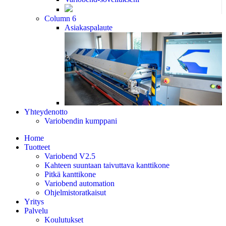
Column 6
Asiakaspalaute
Yhteydenotto
Variobendin kumppani
Home
Tuotteet
Variobend V2.5
Kahteen suuntaan taivuttava kanttikone
Pitkä kanttikone
Variobend automation
Ohjelmistoratkaisut
Yritys
Palvelu
Koulutukset