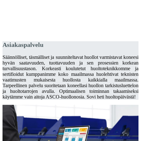
Asiakaspalvelu
Säännölliset, täsmälliset ja suunniteltavat huollot varmistavat koneesi
hyvän saatavuuden, tuottavuuden ja sen prosessien korkean
turvallisuustason. Korkeasti koulutetut huoltoteknikkomme ja
sertifioidut kumppanimme koko maailmassa huolehtivat teknisten
vaatimusten mukaisesta huollosta kaikkialla maailmassa.
Tarpeellinen palvelu suoritetaan koneellasi huollon tarkistusluettelon
ja huoltotarrojen avulla. Optimaalisen toiminnan takaamiseksi
käytämme vain aitoja ASCO-huollonosia. Sovi heti huoltopäivästä!