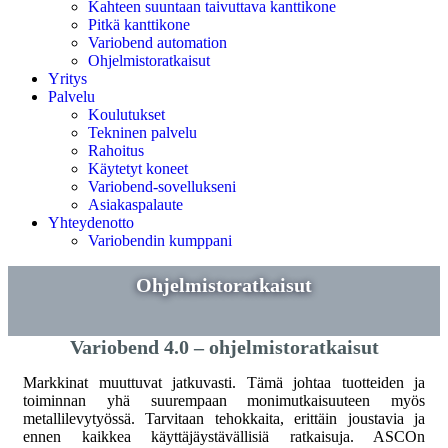
Kahteen suuntaan taivuttava kanttikone
Pitkä kanttikone
Variobend automation
Ohjelmistoratkaisut
Yritys
Palvelu
Koulutukset
Tekninen palvelu
Rahoitus
Käytetyt koneet
Variobend-sovellukseni
Asiakaspalaute
Yhteydenotto
Variobendin kumppani
Ohjelmistoratkaisut
Variobend 4.0 – ohjelmistoratkaisut
Markkinat muuttuvat jatkuvasti. Tämä johtaa tuotteiden ja
toiminnan yhä suurempaan monimutkaisuuteen myös
metallilevytyössä. Tarvitaan tehokkaita, erittäin joustavia ja
ennen kaikkea käyttäjäystävällisiä ratkaisuja. ASCOn