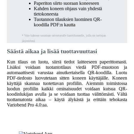
Paperiton siirto suoraan koneeseen
Kahden koneen ohjaus vain yhdestä
tietokoneesta
Tuotannon tilauksien luominen QR-
koodilla PDF:n kautta
* Vain kahteen suuntaan taivuttavalle kanttikoneelle, jolla on tarttujan
järjestelmä
Säästä aikaa ja lisää tuottavuuttasi
Kun tilaus on luotu, siirrä tiedot laitteeseen paperittomasti.
Lisäksi voidaan tuotantotilaus viedä PDF-muotoon ja
automaattisesti varustaa ainutkertaisella QR-koodilla. Luotu
PDF-tiedosto luovutetaan sitten koneen käyttäjälle. Koneen
käyttäjä skannaa tuotettavan profiilin. Aiemmin toimistossa
luodun profiilin kaikki ominaisuudet voidaan kutsua QR-
koodinlukijan avulla ja se voidaan tuottaa välittömästi. Vältä
tuottamatonta aikaa – käytä älykästä ja erittäin tehokasta
Variobend Pro 4.0:aa.