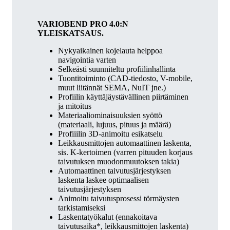
VARIOBEND PRO 4.0:N
YLEISKATSAUS.
Nykyaikainen kojelauta helppoa
navigointia varten
Selkeästi suunniteltu profiilinhallinta
Tuontitoiminto (CAD-tiedosto, V-mobile,
muut liitännät SEMA, NuIT jne.)
Profiilin käyttäjäystävällinen piirtäminen
ja mitoitus
Materiaaliominaisuuksien syöttö
(materiaali, lujuus, pituus ja määrä)
Profiiilin 3D-animoitu esikatselu
Leikkausmittojen automaattinen laskenta,
sis. K-kertoimen (varren pituuden korjaus
taivutuksen muodonmuutoksen takia)
Automaattinen taivutusjärjestyksen
laskenta laskee optimaalisen
taivutusjärjestyksen
Animoitu taivutusprosessi törmäysten
tarkistamiseksi
Laskentatyökalut (ennakoitava
taivutusaika*, leikkausmittojen laskenta)