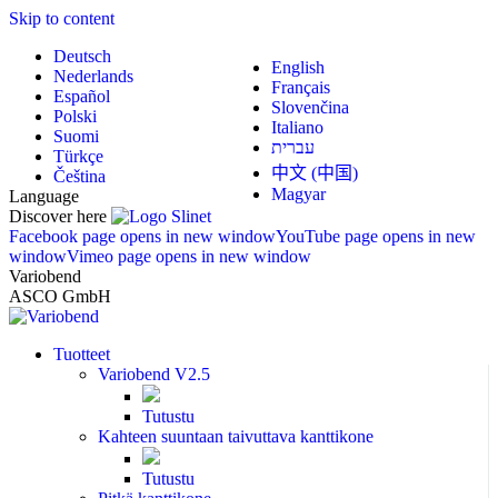
Skip to content
Deutsch
English
Nederlands
Français
Español
Slovenčina
Polski
Italiano
Suomi
עברית
Türkçe
中文 (中国)
Čeština
Magyar
Language
Discover here
Facebook page opens in new window
YouTube page opens in new
window
Vimeo page opens in new window
Variobend
ASCO GmbH
Tuotteet
Variobend V2.5
Tutustu
Kahteen suuntaan taivuttava kanttikone
Tutustu