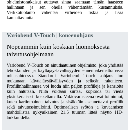
ohjelmistoratkaisut auttavat sinua saamaan tämän haasteen
hallintaan ja sen ohella vähentämään kustannuksia.
Verkkotuotanto vähentää virheiden riskiä ja lisää
kannattavuutta.
Variobend V-Touch | koneenohjaus
Nopeammin kuin koskaan luonnoksesta
taivutusohjelmaan
Variobend V-Touch on ainutlaatuinen ohjelmisto, joka yhdistää
tehokkuuden ja käyttäjäystävällisyyden ennennäkemättömässä
mittasuhteessa. Standardi Variobend Touch -ohjaus tuo
mukanaan käyttäjäystävällisyyden ja selkeän rakenteen.
Profiilinhallinnassa voi luoda niin paljon profiileja ja kansioita
kuin halutaan. Niitä voidaan siirtää, kopioida tai viedä
yksinkertaisesti koskettamalla. Vakiovarusteena ovat toiminnot,
kuten kartiomainen taivutus ja sisäkkäin asennettavat profiilit
sekä taivutussimulointi. Optimaalisen syötön ja kuvaamisen
mahdollistaa nykyaikainen 21,5 tuuman litteä näyttö HD-
tarkkuudella.