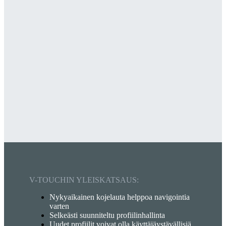
V-TOUCHIN YLEISKATSAUS:
Nykyaikainen kojelauta helppoa navigointia
varten
Selkeästi suunniteltu profiilinhallinta
Uudet profiilit voivat olla käyttäjäystävällisiä