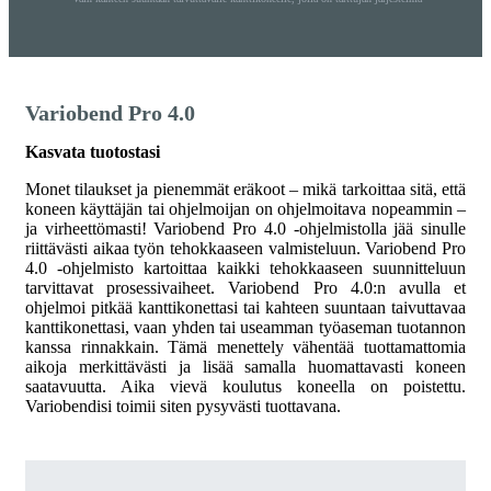
Variobend Pro 4.0
Kasvata tuotostasi
Monet tilaukset ja pienemmät eräkoot – mikä tarkoittaa sitä, että
koneen käyttäjän tai ohjelmoijan on ohjelmoitava nopeammin –
ja virheettömasti! Variobend Pro 4.0 -ohjelmistolla jää sinulle
riittävästi aikaa työn tehokkaaseen valmisteluun. Variobend Pro
4.0 -ohjelmisto kartoittaa kaikki tehokkaaseen suunnitteluun
tarvittavat prosessivaiheet. Variobend Pro 4.0:n avulla et
ohjelmoi pitkää kanttikonettasi tai kahteen suuntaan taivuttavaa
kanttikonettasi, vaan yhden tai useamman työaseman tuotannon
kanssa rinnakkain. Tämä menettely vähentää tuottamattomia
aikoja merkittävästi ja lisää samalla huomattavasti koneen
saatavuutta. Aika vievä koulutus koneella on poistettu.
Variobendisi toimii siten pysyvästi tuottavana.