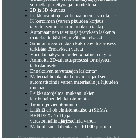
sormella piirrettynä ja mitoitettuna
2D ja 3D -kuvaus
Leikkausmittojen automaattinen laskenta, sis.
K-kertoimen (varren pituuden korjaus
taivutuksen muodonmuutoksen takia)
Automaattinen taivutusjärjestyksen laskenta
materiaalin käsittelyn vähentämiseksi
Simuloinnissa voidaan koko taivutusprosessi
tarkistaa törmäyksen varata
Väri- tai näkyvän puolen graafinen näyttö
Animoitu 2D-taivutusprosessi törmäysten
tarkistamiseksi
Ennakoivan taivutusajan laskenta*
Materiaalitietokanta kulman korjauksen
automatisointia varten materiaalin ja lujuuden
mukaan
Leikkausohjelma, mukaan lukien
kartiomainen leikkaustoiminto
Tuonti- ja vientitoiminto
Liitäntä eri ohjelmistoratkaisuja (SEMA,
BENDEX, NuIT) ja
varastonhallintajärjestelmiä varten
Mahdollisuus tallentaa yli 10 000 profiilia
* Vain kahteen suuntaan taivuttavalle kanttikoneelle, jolla on tarttujan järjestelmä