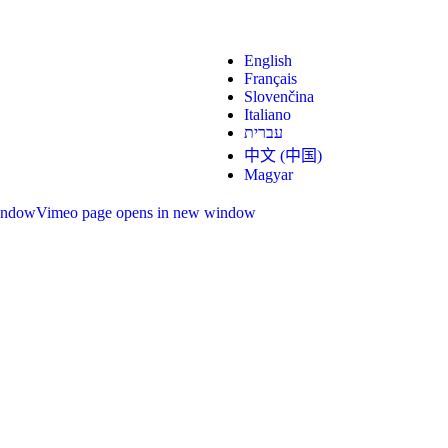
English
Français
Slovenčina
Italiano
עברית
中文 (中国)
Magyar
indow
Vimeo page opens in new window