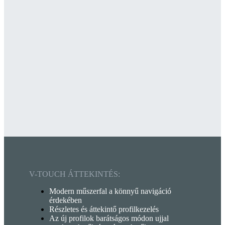
V-TOUCH ÁTTEKINTÉS:
Modern műszerfal a könnyű navigáció
érdekében
Részletes és áttekintő profilkezelés
Az új profilok barátságos módon ujjal