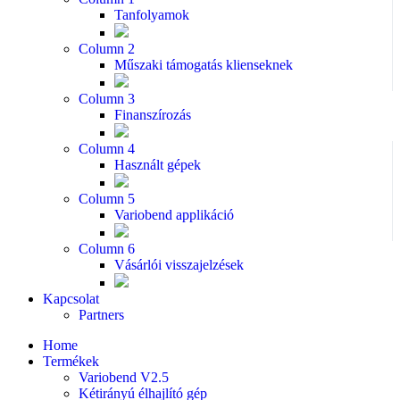
Tanfolyamok
Column 2
Műszaki támogatás klienseknek
Column 3
Finanszírozás
Column 4
Használt gépek
Column 5
Variobend applikáció
Column 6
Vásárlói visszajelzések
Kapcsolat
Partners
Home
Termékek
Variobend V2.5
Kétirányú élhajlító gép