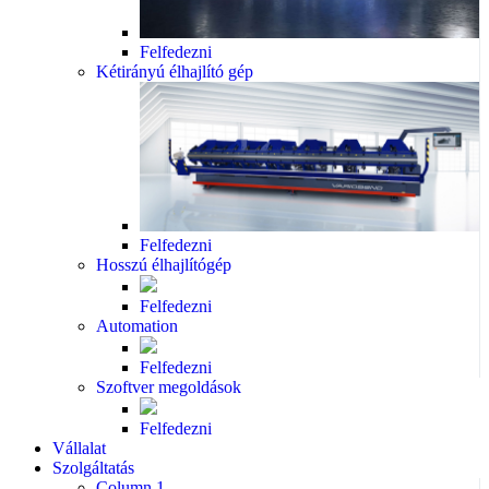
Felfedezni
Kétirányú élhajlító gép
Felfedezni
Hosszú élhajlítógép
Felfedezni
Automation
Felfedezni
Szoftver megoldások
Felfedezni
Vállalat
Szolgáltatás
Column 1