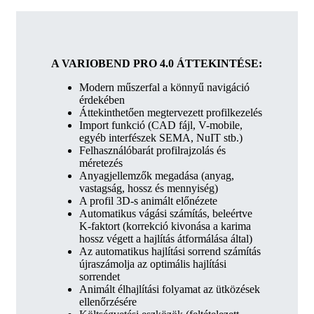
A VARIOBEND PRO 4.0 ÁTTEKINTÉSE:
Modern műszerfal a könnyű navigáció
érdekében
Áttekinthetően megtervezett profilkezelés
Import funkció (CAD fájl, V-mobile,
egyéb interfészek SEMA, NuIT stb.)
Felhasználóbarát profilrajzolás és
méretezés
Anyagjellemzők megadása (anyag,
vastagság, hossz és mennyiség)
A profil 3D-s animált előnézete
Automatikus vágási számítás, beleértve
K-faktort (korrekció kivonása a karima
hossz végett a hajlítás átformálása által)
Az automatikus hajlítási sorrend számítás
újraszámolja az optimális hajlítási
sorrendet
Animált élhajlítási folyamat az ütközések
ellenőrzésére