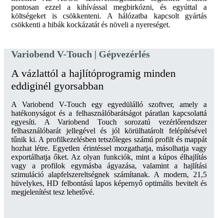
pontosan ezzel a kihívással megbirkózni, és egyúttal a
költségeket is csökkenteni. A hálózatba kapcsolt gyártás
csökkenti a hibák kockázatát és növeli a nyereséget.
Variobend V-Touch | Gépvezérlés
A vázlattól a hajlítóprogramig minden
eddiginél gyorsabban
A Variobend V-Touch egy egyedülálló szoftver, amely a
hatékonyságot és a felhasználóbarátságot páratlan kapcsolattá
egyesíti. A Variobend Touch sorozatú vezérlőrendszer
felhasználóbarát jellegével és jól körülhatárolt felépítésével
tűnik ki. A profilkezelésben tetszőleges számú profilt és mappát
hozhat létre. Egyetlen érintéssel mozgathatja, másolhatja vagy
exportálhatja őket. Az olyan funkciók, mint a kúpos élhajlítás
vagy a profilok egymásba ágyazása, valamint a hajlítási
szimuláció alapfelszereltségnek számítanak. A modern, 21,5
hüvelykes, HD felbontású lapos képernyő optimális bevitelt és
megjelenítést tesz lehetővé.