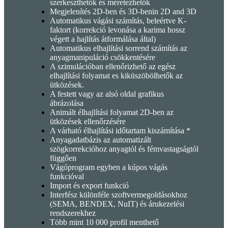
szerkeszthetők és méretezhetők
Megjelenítés 2D-ben és 3D-benin 2D and 3D
Automatikus vágási számítás, beleértve K-
faktort (korrekció levonása a karima hossz
végett a hajlítás átformálása által)
Automatikus elhajlítási sorrend számítás az
anyagmanipuláció csökkentésére
A szimulációban ellenőrizhető az egész
elhajlítási folyamat es kiküszöbölhetők az
ütközések.
A festett vagy az alsó oldal grafikus
ábrázolása
Animált élhajlítási folyamat 2D-ben az
ütközések ellenőrzésére
A várható élhajlítási időtartam kiszámítása *
Anyagadatbázis az automatizált
szögkorrekcióhoz anyagtól és fémvastagságtól
függően
Vágóprogram egyben a kúpos vágás
funkcióval
Import és export funkció
Interfész különféle szoftvermegoldásokhoz
(SEMA, BENDEX, NuIT) és árukezelési
rendszerekhez
Több mint 10 000 profil menthető