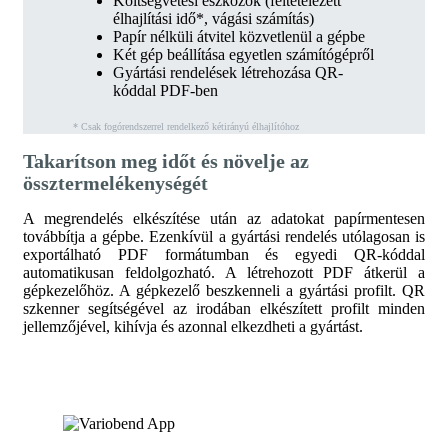
Költségvetési eszközök (feltételezett
élhajlítási idő*, vágási számítás)
Papír nélküli átvitel közvetlenül a gépbe
Két gép beállítása egyetlen számítógépről
Gyártási rendelések létrehozása QR-
kóddal PDF-ben
* Csak fogórendszerrel rendelkező kétirányú élhajlítóhoz
Takarítson meg időt és növelje az
össztermelékenységét
A megrendelés elkészítése után az adatokat papírmentesen
továbbítja a gépbe. Ezenkívül a gyártási rendelés utólagosan is
exportálható PDF formátumban és egyedi QR-kóddal
automatikusan feldolgozható. A létrehozott PDF átkerül a
gépkezelőhöz. A gépkezelő beszkenneli a gyártási profilt. QR
szkenner segítségével az irodában elkészített profilt minden
jellemzőjével, kihívja és azonnal elkezdheti a gyártást.