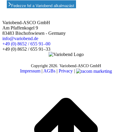
Fedezze fel a Variobend alkalmazást
Variobend-ASCO GmbH
Am Pfaffenkogel 9
83483 Bischofswiesen - Germany
info@variobend.de
+49 (0) 8652 / 655 91–00
+49 (0) 8652 / 655 91–33
Copyright
2026. Variobend-ASCO GmbH
Impressum
|
AGBs
|
Privacy
|