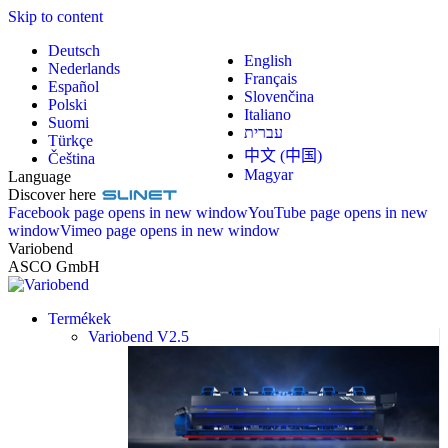
Skip to content
Deutsch
English
Nederlands
Français
Español
Slovenčina
Polski
Italiano
Suomi
עברית
Türkçe
中文 (中国)
Čeština
Magyar
Language
Discover here
Facebook page opens in new window
YouTube page opens in new
window
Vimeo page opens in new window
Variobend
ASCO GmbH
Termékek
Variobend V2.5