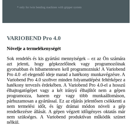
* only for twin bending machines with gripper system
VARIOBEND Pro 4.0
Növelje a termelékenységét
Sok rendelés és kis gyártási mennyiségek – ez az Ön számára
azt jelenti, hogy gépkezelőinek vagy programozóinak
gyorsabban és hibamentesen kell programozniuk! A Variobend
Pro 4.0 -el elegendő ideje marad a hatékony munkavégzésre. A
Variobend Pro 4.0 szoftver minden folyamatlépést feltérképez a
hatékony tervezés érdekében. A Variobend Pro 4.0-el a hosszú
élhajtogatógépet vagy a két irányú élhajlítót nem a gépen
programozza, hanem egy vagy több munkaállomáson,
párhuzamosan a gyártással. Ez az eljárás jelentősen csökkenti a
nem termelési időt, és így drámai módon növeli a gép
rendelkezésre állását. A gépen végzett időigényes oktatás már
nem szükséges. A Variobend produktívan működik szünet
nélkül.