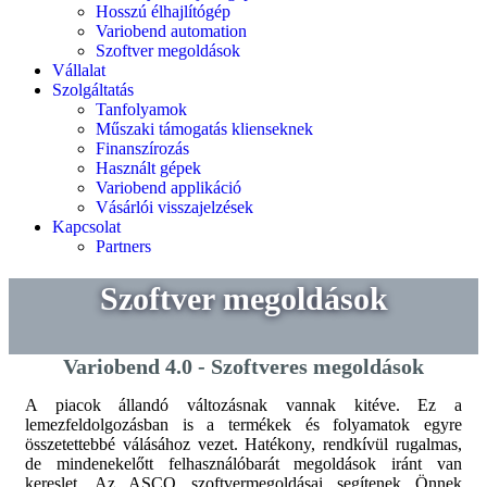
Hosszú élhajlítógép
Variobend automation
Szoftver megoldások
Vállalat
Szolgáltatás
Tanfolyamok
Műszaki támogatás klienseknek
Finanszírozás
Használt gépek
Variobend applikáció
Vásárlói visszajelzések
Kapcsolat
Partners
Szoftver megoldások
Variobend 4.0 - Szoftveres megoldások
A piacok állandó változásnak vannak kitéve. Ez a
lemezfeldolgozásban is a termékek és folyamatok egyre
összetettebbé válásához vezet. Hatékony, rendkívül rugalmas,
de mindenekelőtt felhasználóbarát megoldások iránt van
kereslet. Az ASCO szoftvermegoldásai segítenek Önnek